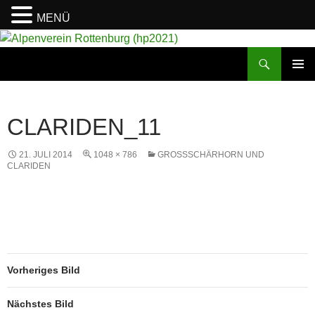
MENÜ
Suchen
Alpenverein Rottenburg (hp2021)
ZUM
PRIMÄR
INHALT
MENÜ
SPRINGEN
CLARIDEN_11
21. JULI 2014
1048 × 786
GROSSSCHÄRHORN UND C
LARIDEN
Vorheriges Bild
Nächstes Bild