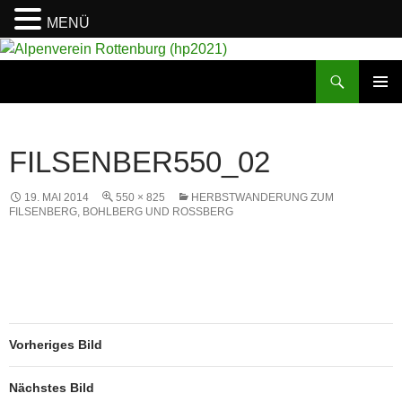
MENÜ
Suchen
Alpenverein Rottenburg (hp2021)
ZUM
PRIMÄR
INHALT
MENÜ
SPRINGEN
FILSENBER550_02
19. MAI 2014
550 × 825
HERBSTWANDERUNG ZUM
FILSENBERG, BOHLBERG UND ROSSBERG
Vorheriges Bild
Nächstes Bild