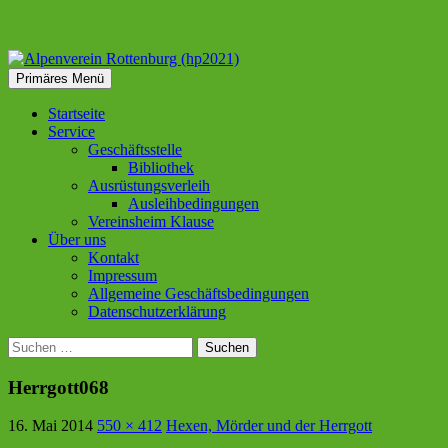
Suchen
Zum
Primäres Menü
Inhalt
Alpenverein Rottenburg
springen
Startseite
Service
(hp2021)
Geschäftsstelle
Bibliothek
Ausrüstungsverleih
Ausleihbedingungen
Vereinsheim Klause
Über uns
Kontakt
Impressum
Allgemeine Geschäftsbedingungen
Datenschutzerklärung
Suchen
nach:
Herrgott068
16. Mai 2014
550 × 412
Hexen, Mörder und der Herrgott