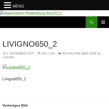
MENÜ
Suchen
Alpenverein Rottenburg (hp2021)
ZUM
PRIMÄR
INHALT
MENÜ
SPRINGEN
LIVIGNO650_2
9. NOVEMBER 2014
650 × 433
HOCHALPINE BIKE-TAGE IN
LIVIGNO
Livigno650_2
Vorheriges Bild