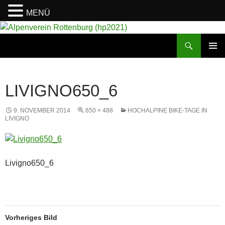
MENÜ
Suchen
Alpenverein Rottenburg (hp2021)
ZUM
PRIMÄR
INHALT
MENÜ
SPRINGEN
LIVIGNO650_6
9. NOVEMBER 2014
650 × 488
HOCHALPINE BIKE-TAGE IN
LIVIGNO
Livigno650_6
Vorheriges Bild