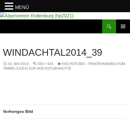
MENÜ
Suchen
Alpenverein Rottenburg (hp2021)
ZUM
PRIMÄR
INHALT
MENÜ
SPRINGEN
WINDACHTAL2014_39
10. MAI 2014
550 × 434
HOCHSTUBAI – PANORAMAWEG VOM
TIMMELSJOCH ZUR HOCHSTUBAIHÜTTE
Vorheriges Bild