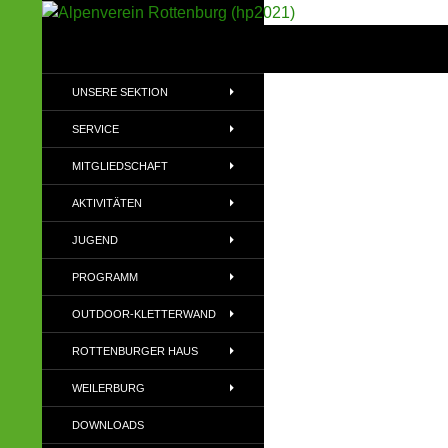
Suchen
Alpenverein Rottenburg (hp2021)
Sektion im Deutschen Alpenverein
UNSERE SEKTION
(DAV)
SERVICE
MITGLIEDSCHAFT
AKTIVITÄTEN
JUGEND
PROGRAMM
OUTDOOR-KLETTERWAND
ROTTENBURGER HAUS
WEILERBURG
DOWNLOADS