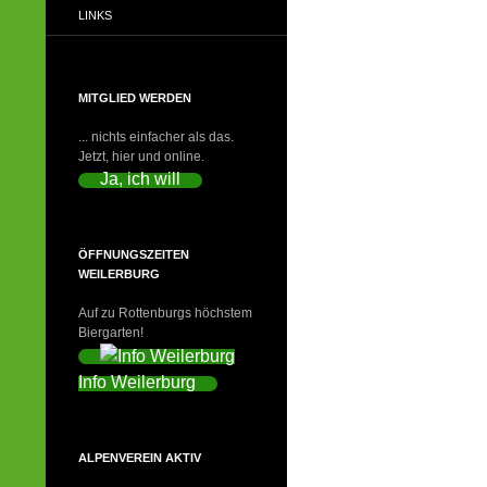
LINKS
MITGLIED WERDEN
... nichts einfacher als das.
Jetzt, hier und online.
Ja, ich will
ÖFFNUNGSZEITEN
WEILERBURG
Auf zu Rottenburgs höchstem
Biergarten!
Info Weilerburg
ALPENVEREIN AKTIV