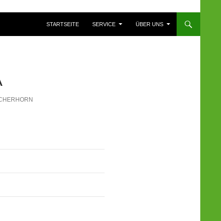
ZUM INHALT SPRINGEN
STARTSEITE
SERVICE
ÜBER UNS
A
SCHERHORN