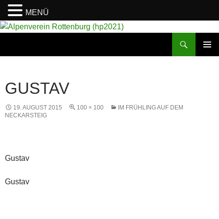
MENÜ
Suchen
Alpenverein Rottenburg (hp2021)
ZUM
PRIMÄR
INHALT
MENÜ
SPRINGEN
GUSTAV
19. AUGUST 2015
100 × 100
IM FRÜHLING AUF DEM
NECKARSTEIG
Gustav
Gustav