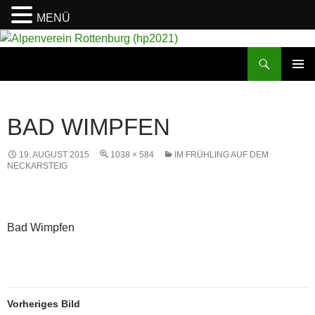
MENÜ
Suchen
Alpenverein Rottenburg (hp2021)
ZUM
PRIMÄR
INHALT
MENÜ
SPRINGEN
BAD WIMPFEN
19. AUGUST 2015
1038 × 584
IM FRÜHLING AUF DEM
NECKARSTEIG
Bad Wimpfen
Vorheriges Bild