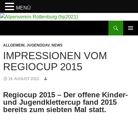
MENÜ
Suchen
Alpenverein Rottenburg (hp2021)
ZUM
PRIMÄR
INHALT
MENÜ
ALLGEMEIN
,
JUGENDDAV
,
NEWS
SPRINGEN
IMPRESSIONEN VOM
REGIOCUP 2015
16. AUGUST 2015
Regiocup 2015 – Der offene Kinder-
und Jugendklettercup fand 2015
bereits zum siebten Mal statt.