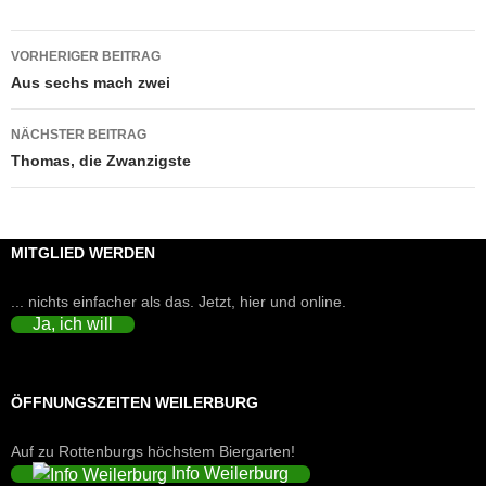
Beitragsnavigation
VORHERIGER BEITRAG
Aus sechs mach zwei
NÄCHSTER BEITRAG
Thomas, die Zwanzigste
MITGLIED WERDEN
... nichts einfacher als das. Jetzt, hier und online.
Ja, ich will
ÖFFNUNGSZEITEN WEILERBURG
Auf zu Rottenburgs höchstem Biergarten!
Info Weilerburg