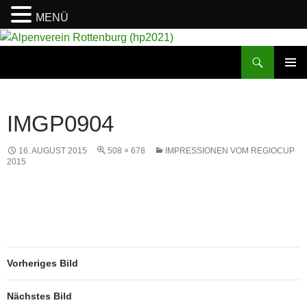
MENÜ
Suchen
Alpenverein Rottenburg (hp2021)
ZUM
PRIMÄR
INHALT
MENÜ
SPRINGEN
IMGP0904
16. AUGUST 2015
508 × 678
IMPRESSIONEN VOM REGIOCUP
2015
Vorheriges Bild
Nächstes Bild