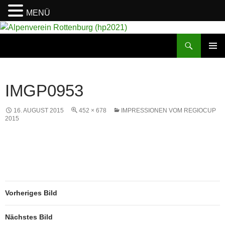
MENÜ
Suchen
Alpenverein Rottenburg (hp2021)
ZUM
PRIMÄR
INHALT
MENÜ
SPRINGEN
IMGP0953
16. AUGUST 2015
452 × 678
IMPRESSIONEN VOM REGIOCUP
2015
Vorheriges Bild
Nächstes Bild