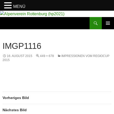
MENÜ
Suchen
Alpenverein Rottenburg (hp2021)
ZUM
PRIMÄR
INHALT
MENÜ
SPRINGEN
IMGP1116
16. AUGUST 2015
449 × 678
IMPRESSIONEN VOM REGIOCUP
2015
Vorheriges Bild
Nächstes Bild