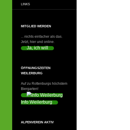
LINKS
MITGLIED WERDEN
... nichts einfacher als das.
Jetzt, hier und online.
Ja, ich will
ÖFFNUNGSZEITEN
WEILERBURG
Auf zu Rottenburgs höchstem
Biergarten!
Info Weilerburg
ALPENVEREIN AKTIV