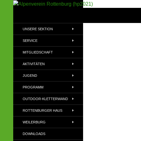
Suchen
Alpenverein Rottenburg (hp2021)
Sektion im Deutschen Alpenverein
UNSERE SEKTION
(DAV)
SERVICE
MITGLIEDSCHAFT
AKTIVITÄTEN
JUGEND
PROGRAMM
OUTDOOR-KLETTERWAND
ROTTENBURGER HAUS
WEILERBURG
DOWNLOADS