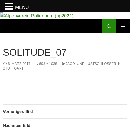
MENÜ
Suchen
Alpenverein Rottenburg (hp2021)
ZUM
PRIMÄR
INHALT
MENÜ
SPRINGEN
SOLITUDE_07
6. MÄRZ 2017
693 × 1038
JAGD- UND LUSTSCHLÖSSER IN
STUTTGART
Vorheriges Bild
Nächstes Bild