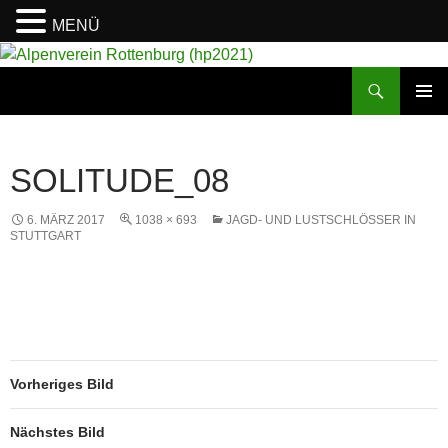
MENÜ
Suchen
Alpenverein Rottenburg (hp2021)
ZUM
PRIMÄR
INHALT
MENÜ
SPRINGEN
SOLITUDE_08
6. MÄRZ 2017
1038 × 693
JAGD- UND LUSTSCHLÖSSER IN
STUTTGART
Vorheriges Bild
Nächstes Bild