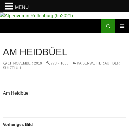
MENÜ
Suchen
Alpenverein Rottenburg (hp2021)
ZUM
PRIMÄR
INHALT
MENÜ
SPRINGEN
AM HEIDBÜEL
11. NOVEMBER 2019
778 × 1038
KAISERWETTER AUF DER
SULZFLUH
Am Heidbüel
Vorheriges Bild