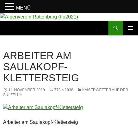
MENÜ
Suchen
Alpenverein Rottenburg (hp2021)
ZUM
PRIMÄR
INHALT
MENÜ
SPRINGEN
ARBEITER AM
SAULAKOPF-
KLETTERSTEIG
11. NOVEMBER 2019
778 × 1038
KAISERWETTER AUF DER
SULZFLUH
Arbeiter am Saulakopf-Klettersteig