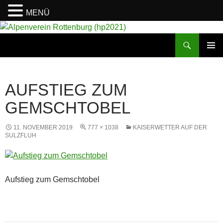
MENÜ
Suchen
Alpenverein Rottenburg (hp2021)
ZUM
PRIMÄR
INHALT
MENÜ
SPRINGEN
AUFSTIEG ZUM
GEMSCHTOBEL
11. NOVEMBER 2019
777 × 1038
KAISERWETTER AUF DER
SULZFLUH
Aufstieg zum Gemschtobel