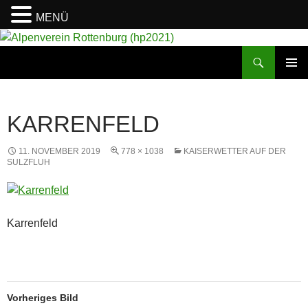
MENÜ
Suchen
Alpenverein Rottenburg (hp2021)
ZUM
PRIMÄR
INHALT
MENÜ
SPRINGEN
KARRENFELD
11. NOVEMBER 2019
778 × 1038
KAISERWETTER AUF DER
SULZFLUH
Karrenfeld
Vorheriges Bild