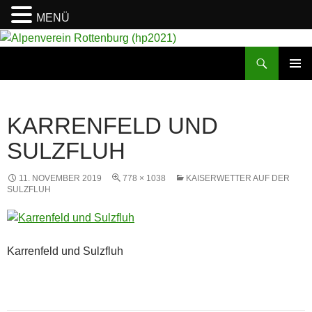
MENÜ
Suchen
Alpenverein Rottenburg (hp2021)
ZUM
PRIMÄR
INHALT
MENÜ
SPRINGEN
KARRENFELD UND
SULZFLUH
11. NOVEMBER 2019
778 × 1038
KAISERWETTER AUF DER
SULZFLUH
Karrenfeld und Sulzfluh