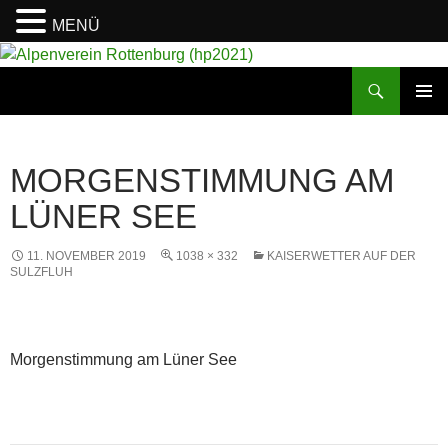
MENÜ
Suchen
Alpenverein Rottenburg (hp2021)
ZUM
PRIMÄR
INHALT
MENÜ
SPRINGEN
MORGENSTIMMUNG AM
LÜNER SEE
11. NOVEMBER 2019
1038 × 332
KAISERWETTER AUF DER
SULZFLUH
Morgenstimmung am Lüner See