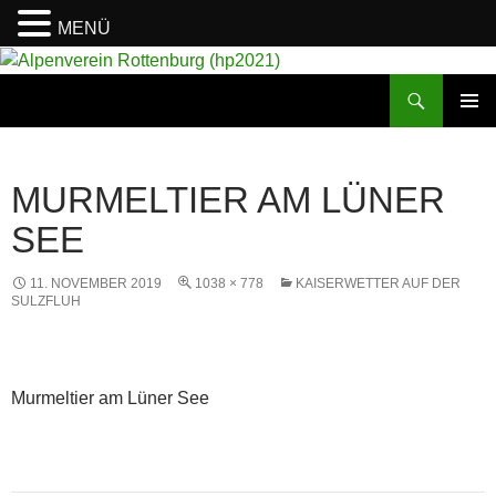
MENÜ
Suchen
Alpenverein Rottenburg (hp2021)
ZUM
PRIMÄR
INHALT
MENÜ
SPRINGEN
MURMELTIER AM LÜNER
SEE
11. NOVEMBER 2019
1038 × 778
KAISERWETTER AUF DER
SULZFLUH
Murmeltier am Lüner See