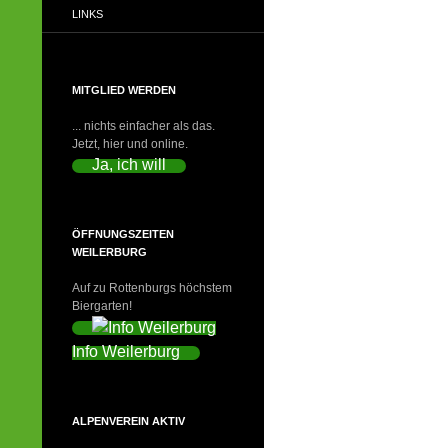
LINKS
MITGLIED WERDEN
... nichts einfacher als das.
Jetzt, hier und online.
Ja, ich will
ÖFFNUNGSZEITEN
WEILERBURG
Auf zu Rottenburgs höchstem
Biergarten!
Info Weilerburg
ALPENVEREIN AKTIV