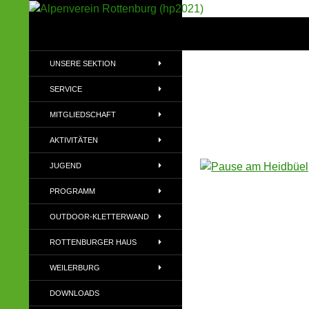
Suchen
Alpenverein Rottenburg (hp2021)
Sektion im Deutschen Alpenverein
UNSERE SEKTION
(DAV)
SERVICE
MITGLIEDSCHAFT
AKTIVITÄTEN
JUGEND
PROGRAMM
OUTDOOR-KLETTERWAND
ROTTENBURGER HAUS
WEILERBURG
DOWNLOADS