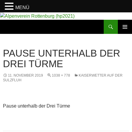
MENÜ
Suchen
Alpenverein Rottenburg (hp2021)
ZUM
PRIMÄR
INHALT
MENÜ
SPRINGEN
PAUSE UNTERHALB DER
DREI TÜRME
11. NOVEMBER 2019
1038 × 778
KAISERWETTER AUF DER
SULZFLUH
Pause unterhalb der Drei Türme