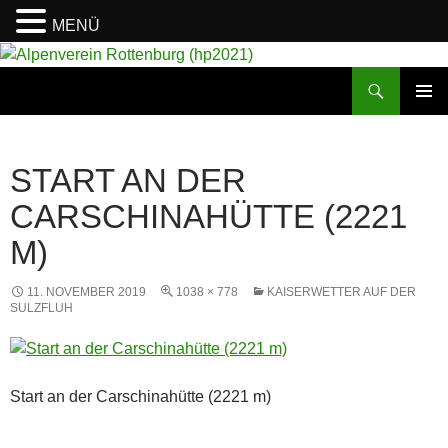
MENÜ
Suchen
Alpenverein Rottenburg (hp2021)
ZUM
PRIMÄR
INHALT
MENÜ
SPRINGEN
START AN DER
CARSCHINAHÜTTE (2221
M)
11. NOVEMBER 2019
1038 × 778
KAISERWETTER AUF DER
SULZFLUH
Start an der Carschinahütte (2221 m)