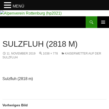
MENÜ
Suchen
Alpenverein Rottenburg (hp2021)
ZUM
PRIMÄR
INHALT
MENÜ
SPRINGEN
SULZFLUH (2818 M)
11. NOVEMBER 2019
1038 × 778
KAISERWETTER AUF DER
SULZFLUH
Sulzfluh (2818 m)
Vorheriges Bild