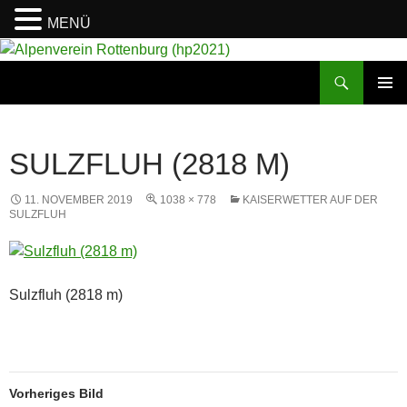
MENÜ
Suchen
Alpenverein Rottenburg (hp2021)
ZUM
PRIMÄR
INHALT
MENÜ
SPRINGEN
SULZFLUH (2818 M)
11. NOVEMBER 2019
1038 × 778
KAISERWETTER AUF DER
SULZFLUH
Sulzfluh (2818 m)
Vorheriges Bild