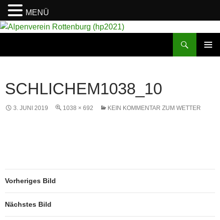
MENÜ
Suchen
Alpenverein Rottenburg (hp2021)
ZUM
PRIMÄR
INHALT
MENÜ
SPRINGEN
SCHLICHEM1038_10
3. JUNI 2019
1038 × 692
KEIN KOMMENTAR ZUM WETTER
Vorheriges Bild
Nächstes Bild