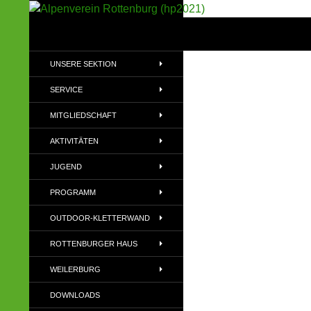
Suchen
Alpenverein Rottenburg (hp2021)
Sektion im Deutschen Alpenverein
UNSERE SEKTION
(DAV)
SERVICE
MITGLIEDSCHAFT
AKTIVITÄTEN
JUGEND
PROGRAMM
OUTDOOR-KLETTERWAND
ROTTENBURGER HAUS
WEILERBURG
DOWNLOADS