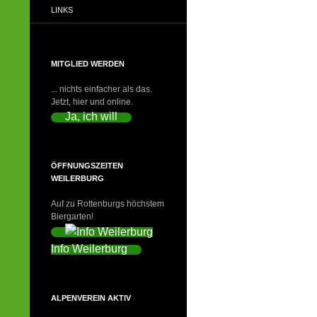
LINKS
MITGLIED WERDEN
... nichts einfacher als das.
Jetzt, hier und online.
Ja, ich will
ÖFFNUNGSZEITEN
WEILERBURG
Auf zu Rottenburgs höchstem
Biergarten!
Info Weilerburg
ALPENVEREIN AKTIV