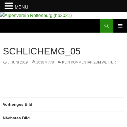
MENÜ
Suchen
Alpenverein Rottenburg (hp2021)
ZUM
PRIMÄR
INHALT
MENÜ
SPRINGEN
SCHLICHEMG_05
3. JUNI 2019
1038 × 778
KEIN KOMMENTAR ZUM WETTER
Vorheriges Bild
Nächstes Bild