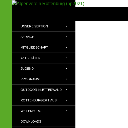
Suchen
Alpenverein Rottenburg (hp2021)
Sektion im Deutschen Alpenverein
UNSERE SEKTION
(DAV)
SERVICE
MITGLIEDSCHAFT
AKTIVITÄTEN
JUGEND
PROGRAMM
OUTDOOR-KLETTERWAND
ROTTENBURGER HAUS
WEILERBURG
DOWNLOADS