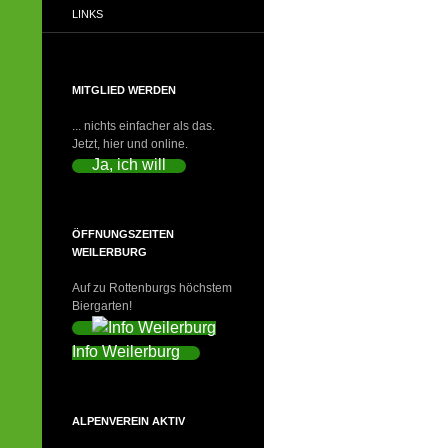
LINKS
MITGLIED WERDEN
... nichts einfacher als das.
Jetzt, hier und online.
Ja, ich will
ÖFFNUNGSZEITEN
WEILERBURG
Auf zu Rottenburgs höchstem
Biergarten!
Info Weilerburg
ALPENVEREIN AKTIV