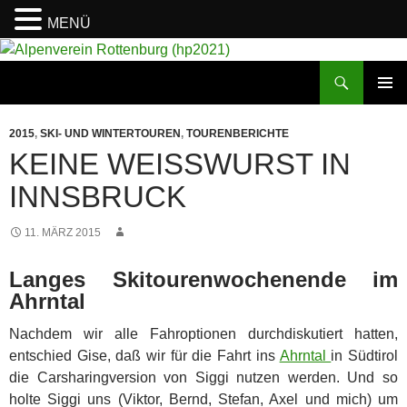
MENÜ
Suchen
Alpenverein Rottenburg (hp2021)
ZUM
PRIMÄR
INHALT
MENÜ
2015
,
SKI- UND WINTERTOUREN
,
TOURENBERICHTE
SPRINGEN
KEINE WEISSWURST IN I
NNSBRUCK
11. MÄRZ 2015
Langes Skitourenwochenende im
Ahrntal
Nachdem wir alle Fahroptionen durchdiskutiert hatten,
entschied Gise, daß wir für die Fahrt ins
Ahrntal
in Südtirol
die Carsharingversion von Siggi nutzen werden. Und so
holte Siggi uns (Viktor, Bernd, Stefan, Axel und mich) um