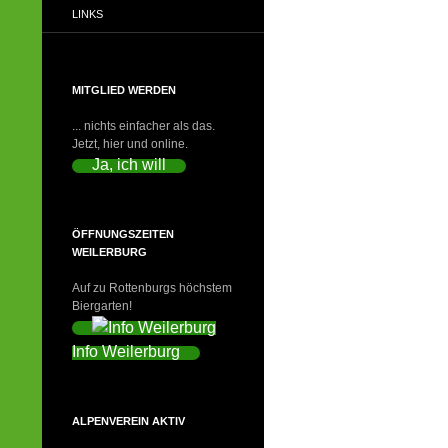
LINKS
MITGLIED WERDEN
... nichts einfacher als das.
Jetzt, hier und online.
Ja, ich will
ÖFFNUNGSZEITEN
WEILERBURG
Auf zu Rottenburgs höchstem
Biergarten!
Info Weilerburg
ALPENVEREIN AKTIV