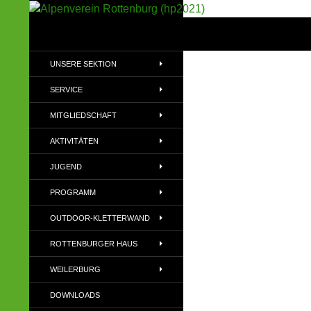
Suchen
Alpenverein Rottenburg (hp2021)
Sektion im Deutschen Alpenverein
UNSERE SEKTION
(DAV)
SERVICE
MITGLIEDSCHAFT
AKTIVITÄTEN
JUGEND
PROGRAMM
OUTDOOR-KLETTERWAND
ROTTENBURGER HAUS
WEILERBURG
DOWNLOADS