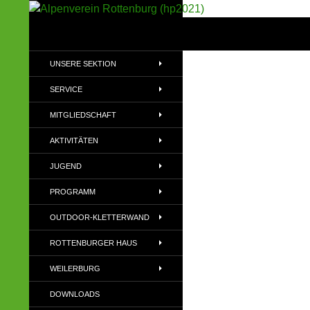
Suchen
Alpenverein Rottenburg (hp2021)
Sektion im Deutschen Alpenverein
UNSERE SEKTION
(DAV)
SERVICE
MITGLIEDSCHAFT
AKTIVITÄTEN
JUGEND
PROGRAMM
OUTDOOR-KLETTERWAND
ROTTENBURGER HAUS
WEILERBURG
DOWNLOADS