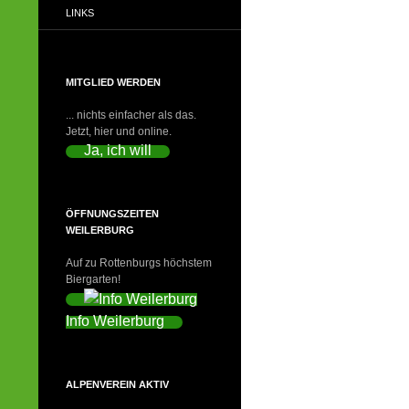
LINKS
MITGLIED WERDEN
... nichts einfacher als das.
Jetzt, hier und online.
Ja, ich will
ÖFFNUNGSZEITEN
WEILERBURG
Auf zu Rottenburgs höchstem
Biergarten!
Info Weilerburg
ALPENVEREIN AKTIV