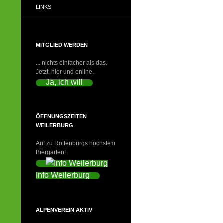
LINKS
MITGLIED WERDEN
... nichts einfacher als das.
Jetzt, hier und online.
Ja, ich will
ÖFFNUNGSZEITEN
WEILERBURG
Auf zu Rottenburgs höchstem
Biergarten!
Info Weilerburg
ALPENVEREIN AKTIV