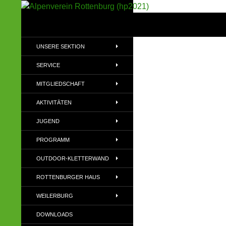
Suchen
Alpenverein Rottenburg (hp2021)
Sektion im Deutschen Alpenverein
UNSERE SEKTION
(DAV)
SERVICE
MITGLIEDSCHAFT
AKTIVITÄTEN
JUGEND
PROGRAMM
OUTDOOR-KLETTERWAND
ROTTENBURGER HAUS
WEILERBURG
DOWNLOADS