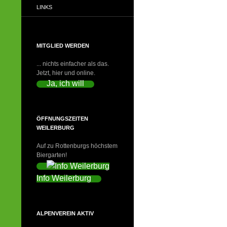
LINKS
MITGLIED WERDEN
... nichts einfacher als das.
Jetzt, hier und online.
Ja, ich will
ÖFFNUNGSZEITEN
WEILERBURG
Auf zu Rottenburgs höchstem
Biergarten!
Info Weilerburg
ALPENVEREIN AKTIV