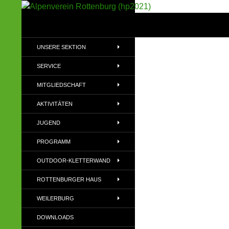
Suchen
Alpenverein Rottenburg (hp2021)
Sektion im Deutschen Alpenverein
UNSERE SEKTION
(DAV)
SERVICE
MITGLIEDSCHAFT
AKTIVITÄTEN
JUGEND
PROGRAMM
OUTDOOR-KLETTERWAND
ROTTENBURGER HAUS
WEILERBURG
DOWNLOADS