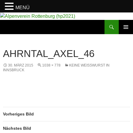
MENÜ
Suchen
Alpenverein Rottenburg (hp2021)
ZUM
PRIMÄR
INHALT
MENÜ
SPRINGEN
AHRNTAL_AXEL_46
30. MÄRZ 2015
1038 × 778
KEINE WEISSWURST IN I
NNSBRUCK
Vorheriges Bild
Nächstes Bild