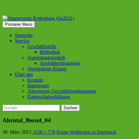
Suchen
Zum
Primäres Menü
Inhalt
Alpenverein Rottenburg
springen
Startseite
Service
(hp2021)
Geschäftsstelle
Bibliothek
Ausrüstungsverleih
Ausleihbedingungen
Vereinsheim Klause
Über uns
Kontakt
Impressum
Allgemeine Geschäftsbedingungen
Datenschutzerklärung
Suchen
nach:
Ahrntal_Bernd_04
30. März 2015
1038 × 778
Keine Weißwurst in Innsbruck