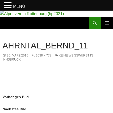
MENÜ
Suchen
Alpenverein Rottenburg (hp2021)
ZUM
PRIMÄR
INHALT
MENÜ
SPRINGEN
AHRNTAL_BERND_11
30. MÄRZ 2015
1038 × 778
KEINE WEISSWURST IN I
NNSBRUCK
Vorheriges Bild
Nächstes Bild