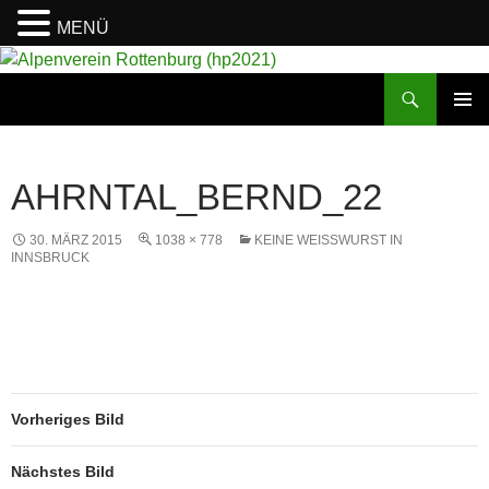
MENÜ
Suchen
Alpenverein Rottenburg (hp2021)
ZUM
PRIMÄR
INHALT
MENÜ
SPRINGEN
AHRNTAL_BERND_22
30. MÄRZ 2015
1038 × 778
KEINE WEISSWURST IN I
NNSBRUCK
Vorheriges Bild
Nächstes Bild