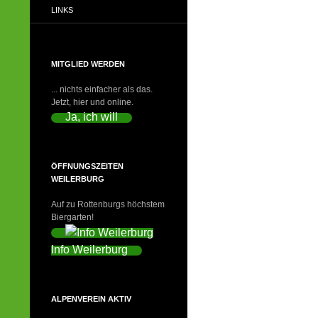
LINKS
MITGLIED WERDEN
... nichts einfacher als das.
Jetzt, hier und online.
Ja, ich will
ÖFFNUNGSZEITEN
WEILERBURG
Auf zu Rottenburgs höchstem
Biergarten!
Info Weilerburg
ALPENVEREIN AKTIV