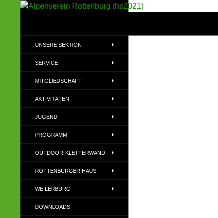
Suchen
Alpenverein Rottenburg (hp2021)
Sektion im Deutschen Alpenverein
UNSERE SEKTION
(DAV)
SERVICE
MITGLIEDSCHAFT
AKTIVITÄTEN
JUGEND
PROGRAMM
OUTDOOR-KLETTERWAND
ROTTENBURGER HAUS
WEILERBURG
DOWNLOADS