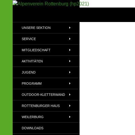
Suchen
Alpenverein Rottenburg (hp2021)
Sektion im Deutschen Alpenverein
UNSERE SEKTION
(DAV)
SERVICE
MITGLIEDSCHAFT
AKTIVITÄTEN
JUGEND
PROGRAMM
OUTDOOR-KLETTERWAND
ROTTENBURGER HAUS
WEILERBURG
DOWNLOADS