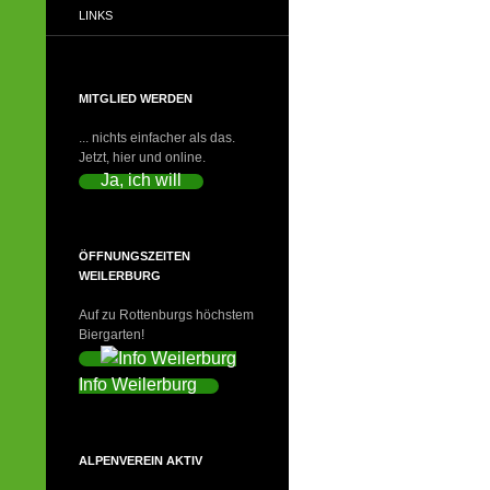
LINKS
MITGLIED WERDEN
... nichts einfacher als das.
Jetzt, hier und online.
Ja, ich will
ÖFFNUNGSZEITEN
WEILERBURG
Auf zu Rottenburgs höchstem
Biergarten!
Info Weilerburg
ALPENVEREIN AKTIV