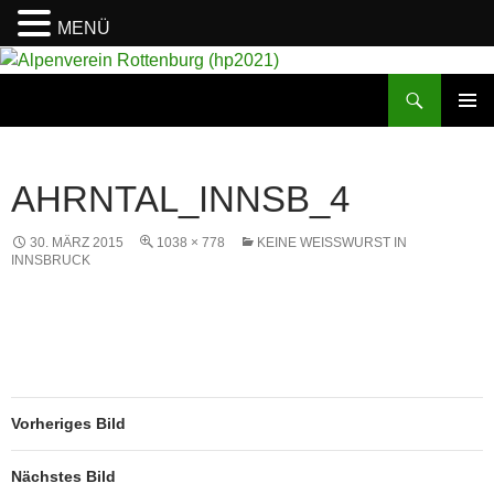
MENÜ
Suchen
Alpenverein Rottenburg (hp2021)
ZUM
PRIMÄR
INHALT
MENÜ
SPRINGEN
AHRNTAL_INNSB_4
30. MÄRZ 2015
1038 × 778
KEINE WEISSWURST IN I
NNSBRUCK
Vorheriges Bild
Nächstes Bild