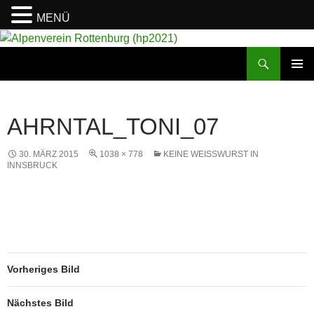
MENÜ
Suchen
Alpenverein Rottenburg (hp2021)
ZUM
PRIMÄR
INHALT
MENÜ
SPRINGEN
AHRNTAL_TONI_07
30. MÄRZ 2015
1038 × 778
KEINE WEISSWURST IN I
NNSBRUCK
Vorheriges Bild
Nächstes Bild