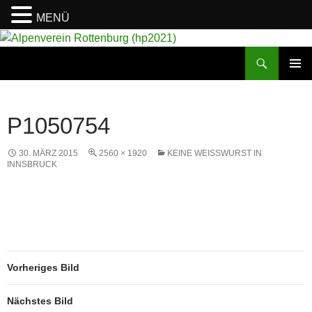
MENÜ
Suchen
Alpenverein Rottenburg (hp2021)
ZUM
PRIMÄR
INHALT
MENÜ
SPRINGEN
P1050754
30. MÄRZ 2015
2560 × 1920
KEINE WEISSWURST IN I
NNSBRUCK
Vorheriges Bild
Nächstes Bild