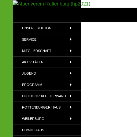
Suchen
Alpenverein Rottenburg (hp2021)
Sektion im Deutschen Alpenverein
UNSERE SEKTION
(DAV)
SERVICE
MITGLIEDSCHAFT
AKTIVITÄTEN
JUGEND
PROGRAMM
OUTDOOR-KLETTERWAND
ROTTENBURGER HAUS
WEILERBURG
DOWNLOADS