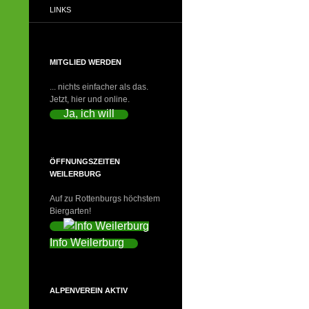
LINKS
MITGLIED WERDEN
... nichts einfacher als das.
Jetzt, hier und online.
Ja, ich will
ÖFFNUNGSZEITEN
WEILERBURG
Auf zu Rottenburgs höchstem
Biergarten!
Info Weilerburg
ALPENVEREIN AKTIV