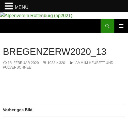
MENÜ
Suchen
Alpenverein Rottenburg (hp2021)
ZUM
PRIMÄR
INHALT
MENÜ
SPRINGEN
BREGENZERW2020_13
18. FEBRUAR 2020
1038 × 320
LAMM IM HEUBETT UND
PULVERSCHNEE
Vorheriges Bild