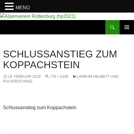
MENÜ
Suchen
Alpenverein Rottenburg (hp2021)
ZUM
PRIMÄR
INHALT
MENÜ
SPRINGEN
SCHLUSSANSTIEG ZUM
KOPPACHSTEIN
18. FEBRUAR 2020
778 × 1038
LAMM IM HEUBETT UND
PULVERSCHNEE
Schlussanstieg zum Koppachstein