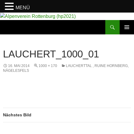
MENÜ
Suchen
Alpenverein Rottenburg (hp2021)
ZUM
PRIMÄR
INHALT
MENÜ
SPRINGEN
LAUCHERT_1000_01
16. MAI 2014
1000 × 170
LAUCHERTTAL , RUINE HORNBERG,
NÄGELESFELS
Nächstes Bild